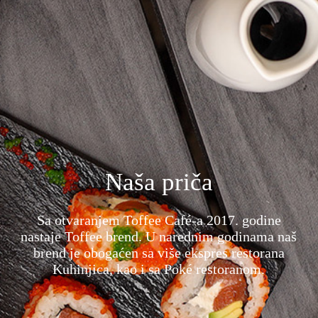
Naša priča
Sa otvaranjem Toffee Café-a 2017. godine
nastaje Toffee brend. U narednim godinama naš
brend je obogaćen sa više ekspres restorana
Kuhinjica, kao i sa Poké restoranom.